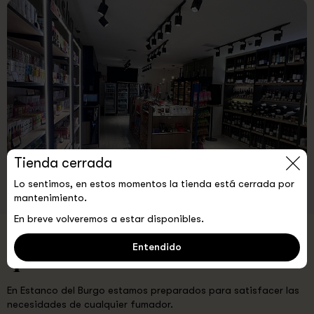
Tienda cerrada
Lo sentimos, en estos momentos la tienda está cerrada por
mantenimiento.
En breve volveremos a estar disponibles.
Elige la gama de producto
Entendido
que necesites
En Estanco del Burgo estamos preparados para satisfacer las
necesidades de cualquier fumador.