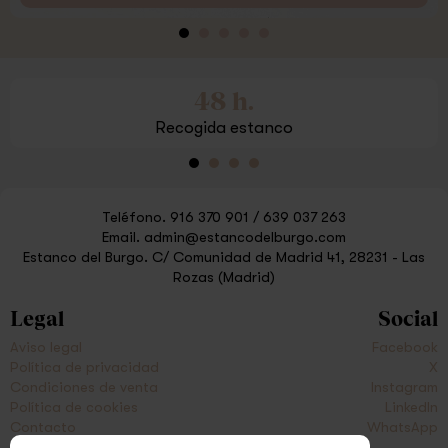
48 h.
Recogida estanco
Teléfono.
916 370 901
/
639 037 263
Email.
admin@estancodelburgo.com
Estanco del Burgo.
C/ Comunidad de Madrid 41, 28231 - Las
Rozas (Madrid)
Legal
Social
Aviso legal
Facebook
Política de privacidad
X
Condiciones de venta
Instagram
Política de cookies
LinkedIn
Contacto
WhatsApp