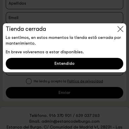
Apellidos
Email
Tienda cerrada
Teléfono
Lo sentimos, en estos momentos la tienda está cerrada por
mantenimiento.
Comentario
En breve volveremos a estar disponibles.
Entendido
He leído y acepto la
Política de privacidad
Enviar
Teléfono.
916 370 901
/
639 037 263
Email.
admin@estancodelburgo.com
Estanco del Burgo.
C/ Comunidad de Madrid 41, 28231 - Las