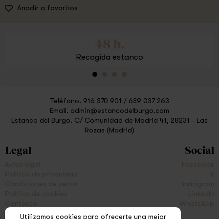
Anadir a favoritos
48 h.
Recogida estanco
Teléfono.
916 370 901
/
639 037 263
Email.
admin@estancodelburgo.com
Estanco del Burgo.
C/ Comunidad de Madrid 41, 28231 - Las
Rozas (Madrid)
Legal
Social
Aviso legal
Facebook
Política de privacidad
X
Condiciones de venta
Instagram
Política de cookies
LinkedIn
Contacto
WhatsApp
Utilizamos cookies para ofrecerte una mejor