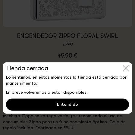
ENCENDEDOR ZIPPO FLORAL SWIRL
ZIPPO
49,90 €
Tienda cerrada
COLOR:
Estándar
Lo sentimos, en estos momentos la tienda está cerrada por
0
Agotado
mantenimiento.
En breve volveremos a estar disponibles.
Mechero Zippo con estampado floral y con un espacio de
grabado a personalizar. Acabado High Polish Chrome. Es el
Entendido
auténtico mechero Zippo con su "clic" Zippo distintivo. El
mechero Zippo se entrega vacío y se recomienda el uso de
consumibles Zippo para un funcionamiento óptimo. Caja de
regalo incluida. Fabricado en EEUU.