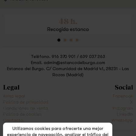
48 h.
Recogida estanco
Teléfono.
916 370 901
/
639 037 263
Email.
admin@estancodelburgo.com
Estanco del Burgo.
C/ Comunidad de Madrid 41, 28231 - Las
Rozas (Madrid)
Legal
Social
Aviso legal
Facebook
Política de privacidad
X
Condiciones de venta
Instagram
Política de cookies
LinkedIn
Contacto
WhatsApp
Utilizamos cookies para ofrecerte una mejor
experiencia de navegación, analizar el tráfico del