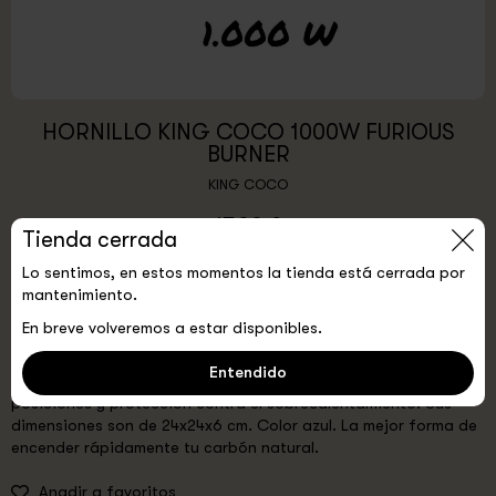
HORNILLO KING COCO 1000W FURIOUS
BURNER
KING COCO
17,00 €
Tienda cerrada
COLOR:
Estándar
Lo sentimos, en estos momentos la tienda está cerrada por
mantenimiento.
0
Agotado
En breve volveremos a estar disponibles.
Entendido
Hornillo eléctrico de 1000 W con potencia ajustable de 5
posiciones y protección contra el sobrecalentamiento. Sus
dimensiones son de 24x24x6 cm. Color azul. La mejor forma de
encender rápidamente tu carbón natural.
Anadir a favoritos