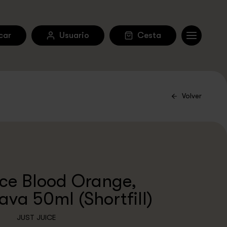
car
Usuario
Cesta
Volver
ice Blood Orange,
va 50ml (Shortfill)
JUST JUICE