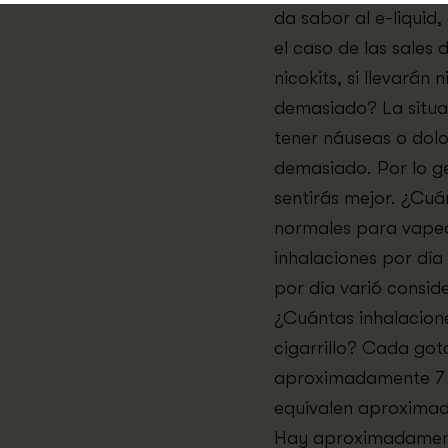
da sabor al e-liquid
el caso de las sales 
nicokits, si llevarán
demasiado? La situ
tener náuseas o dol
demasiado. Por lo ge
sentirás mejor. ¿Cuá
normales para vape
inhalaciones por día
por día varió consid
¿Cuántas inhalacion
cigarrillo? Cada got
aproximadamente 7 i
equivalen aproximada
Hay aproximadamente