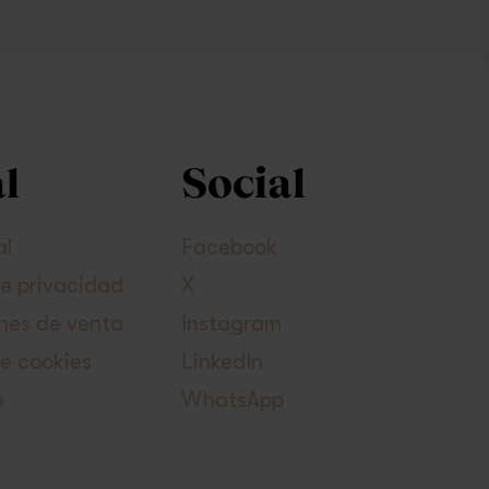
l
Social
al
Facebook
de privacidad
X
nes de venta
Instagram
de cookies
LinkedIn
o
WhatsApp