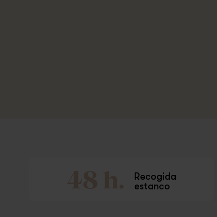
48 h.
Recogida
estanco