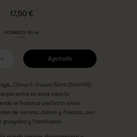
17,50 €
FORMATO:
50 ml
Agotado
nge, Citrus & Guava 50ml (Shortfill).
anjas entra en esta mezcla
endo el balance perfecto entre
rales de verano, dulces y frescos, con
e guayaba y frambuesa.
. Se puede vapear directamente o