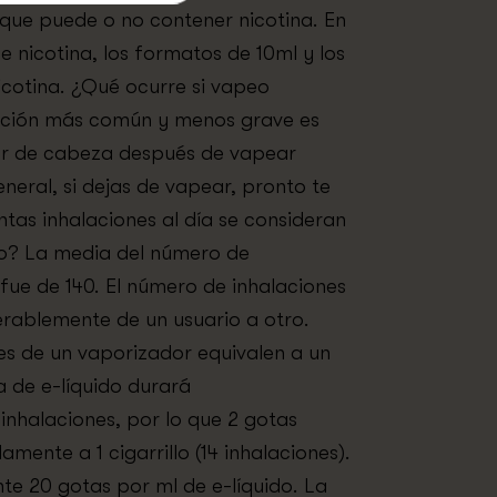
, que puede o no contener nicotina. En
de nicotina, los formatos de 10ml y los
 nicotina. ¿Qué ocurre si vapeo
ación más común y menos grave es
or de cabeza después de vapear
neral, si dejas de vapear, pronto te
ntas inhalaciones al día se consideran
o? La media del número de
 fue de 140. El número de inhalaciones
erablemente de un usuario a otro.
es de un vaporizador equivalen a un
a de e-líquido durará
nhalaciones, por lo que 2 gotas
mente a 1 cigarrillo (14 inhalaciones).
 20 gotas por ml de e-líquido. La