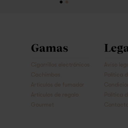
Gamas
Lega
Cigarrillos electrónicos
Aviso leg
Cachimbas
Política 
Artículos de fumador
Condicio
Artículos de regalo
Política 
Gourmet
Contact