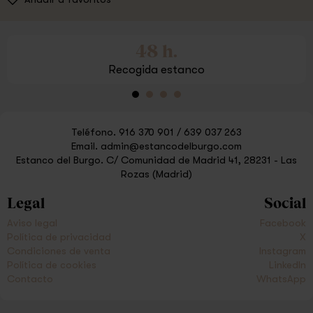
48 h.
Recogida estanco
Teléfono.
916 370 901
/
639 037 263
Email.
admin@estancodelburgo.com
Estanco del Burgo.
C/ Comunidad de Madrid 41, 28231 - Las
Rozas (Madrid)
Legal
Social
Aviso legal
Facebook
Política de privacidad
X
Condiciones de venta
Instagram
Política de cookies
LinkedIn
Contacto
WhatsApp