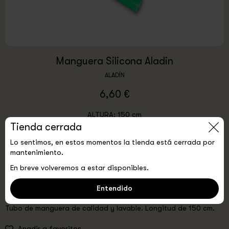
Manguera Silicona Aladin
ALADÍN
6,60 €
ALTURA:
150 cm
Tienda cerrada
ELIGE COLOR
Lo sentimos, en estos momentos la tienda está cerrada por
Azul
Blanco
Dorado
Gris
Negro
Rojo
mantenimiento.
Transparente
Verde
En breve volveremos a estar disponibles.
0
Agotado
Entendido
Tubo de manguera de calidad y lavable. Longitud de 150 cm.
Anadir a favoritos