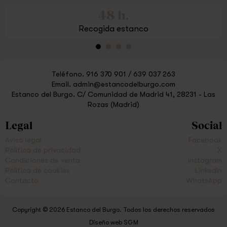
48 h.
Recogida estanco
Teléfono.
916 370 901
/
639 037 263
Email.
admin@estancodelburgo.com
Estanco del Burgo.
C/ Comunidad de Madrid 41, 28231 - Las
Rozas (Madrid)
Legal
Social
Aviso legal
Facebook
Política de privacidad
X
Condiciones de venta
Instagram
Política de cookies
LinkedIn
Contacto
WhatsApp
Copyright © 2026 Estanco del Burgo. Todos los derechos reservados
Diseño web SGM