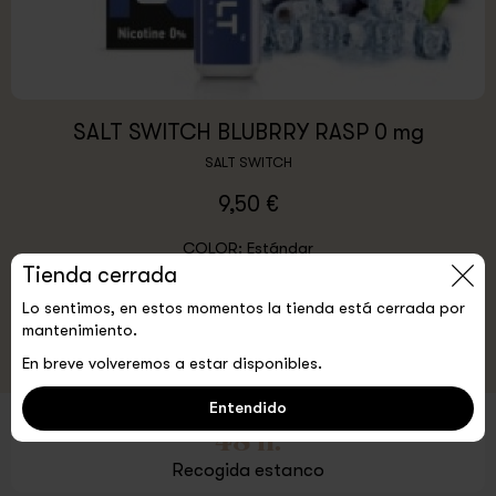
SALT SWITCH BLUBRRY RASP 0 mg
SALT SWITCH
9,50 €
COLOR:
Estándar
Tienda cerrada
1
Comprar
Lo sentimos, en estos momentos la tienda está cerrada por
mantenimiento.
Anadir a favoritos
En breve volveremos a estar disponibles.
Entendido
48 h.
Recogida estanco