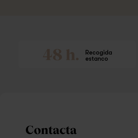
48 h.
Recogida
estanco
Contacta