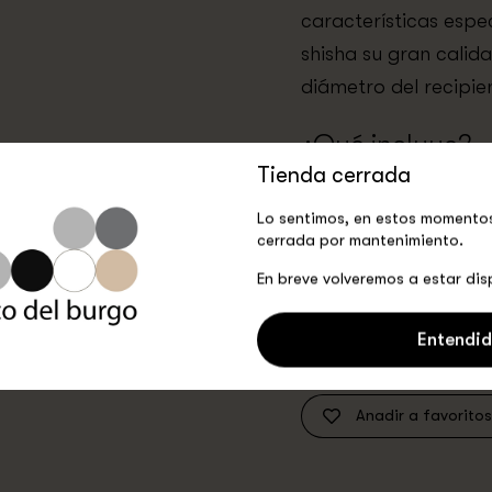
características espe
shisha su gran calid
diámetro del recipie
¿Qué incluye?
Tienda cerrada
Esta cachimba está 
Lo sentimos, en estos momentos
especiales. Estos in
cerrada por mantenimiento.
un difusor atornillab
En breve volveremos a estar dis
de escape y un corte
de cabeza.
Entendi
Anadir a favoritos