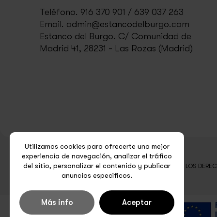
Teléfono.
916 370 901
/
639 037 263
Email.
admin@estancodelburgo.com
Estanco del Burgo.
C/ Comunidad de
Madrid 41, 28231 - Las Rozas (Madrid)
Utilizamos cookies para ofrecerte una mejor
experiencia de navegación, analizar el tráfico
del sitio, personalizar el contenido y publicar
COPYRIGHT © 2026 ESTANCO DEL BURGO. TODOS LOS DERE
anuncios específicos.
Más info
Aceptar