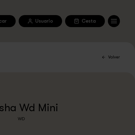
car
Usuario
Cesta
Volver
isha Wd Mini
WD