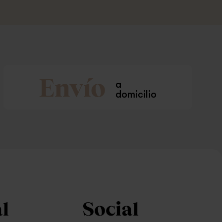
Envío
a
domicilio
l
Social